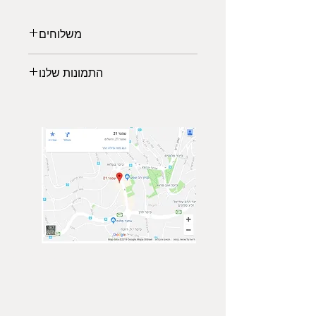
משלוחים
משלוחים לכל הארץ:
התמונות שלנו
משלוח אקספרס: 2-3 ימי עבודה (45₪)
*עד רוחב מקסימלי של 140 ס"מ
לבחירתכם מגוון תמונות נופים
*החל מיום גמר ייצור המוצר 5-7 ימי
מרהיבים ממיטב הצלמים שישלימו את
עסקים
עיצוב הסלון, משרד או חדר השינה
איסוף עצמי (פתח תקוה)
שיעניק לכם מראה יוקרתית ויחודי.
ממתינה לכם גלריית תמונות של טבע,
נופים וערים מכל מרחבי העולם.
הרגישו בנח לבקר בגלריה, ביחרו
תמונה מועדפת עשירה ומרשימה והזמינו
באיכות גבוהה ישירות מהאתר.
צור קשר
הצטרף אלינו