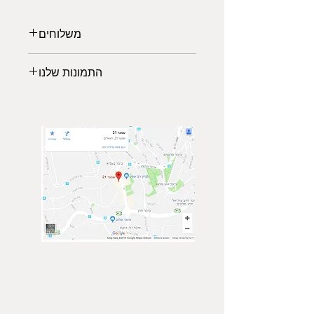
משלוחים
משלוחים לכל הארץ:
התמונות שלנו
משלוח אקספרס: 2-3 ימי עבודה (45₪)
*עד רוחב מקסימלי של 140 ס"מ
לבחירתכם מגוון תמונות נופים
*החל מיום גמר ייצור המוצר 5-7 ימי
מרהיבים ממיטב הצלמים שישלימו את
עסקים
עיצוב הסלון, משרד או חדר השינה
איסוף עצמי (פתח תקוה)
שיעניק לכם מראה יוקרתית ויחודי.
ממתינה לכם גלריית תמונות של טבע,
נופים וערים מכל מרחבי העולם.
הרגישו בנח לבקר בגלריה, ביחרו
תמונה מועדפת עשירה ומרשימה והזמינו
באיכות גבוהה ישירות מהאתר.
צור קשר
הצטרף אלינו