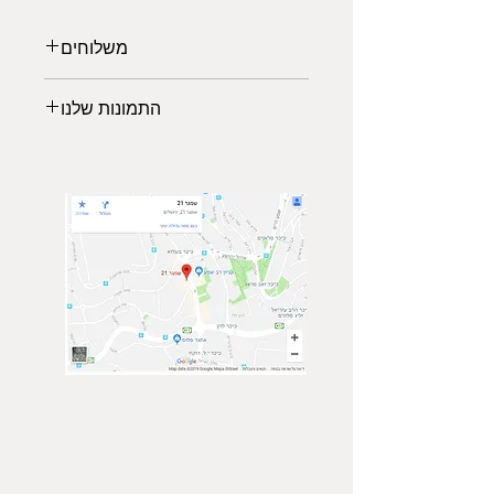
משלוחים
משלוחים לכל הארץ:
התמונות שלנו
משלוח אקספרס: 2-3 ימי עבודה (45₪)
*עד רוחב מקסימלי של 140 ס"מ
לבחירתכם מגוון תמונות נופים
*החל מיום גמר ייצור המוצר 5-7 ימי
מרהיבים ממיטב הצלמים שישלימו את
עסקים
עיצוב הסלון, משרד או חדר השינה
איסוף עצמי (פתח תקוה)
שיעניק לכם מראה יוקרתית ויחודי.
ממתינה לכם גלריית תמונות של טבע,
נופים וערים מכל מרחבי העולם.
הרגישו בנח לבקר בגלריה, ביחרו
תמונה מועדפת עשירה ומרשימה והזמינו
באיכות גבוהה ישירות מהאתר.
צור קשר
הצטרף אלינו