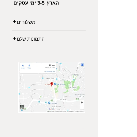
הארץ 3-5 ימי עסקים
משלוחים
משלוחים לכל הארץ:
התמונות שלנו
משלוח אקספרס: 2-3 ימי עבודה (45₪)
*עד רוחב מקסימלי של 140 ס"מ
לבחירתכם מגוון תמונות נופים
*החל מיום גמר ייצור המוצר 5-7 ימי
מרהיבים ממיטב הצלמים שישלימו את
עסקים
עיצוב הסלון, משרד או חדר השינה
איסוף עצמי (פתח תקוה)
שיעניק לכם מראה יוקרתית ויחודי.
ממתינה לכם גלריית תמונות של טבע,
נופים וערים מכל מרחבי העולם.
הרגישו בנח לבקר בגלריה, ביחרו
תמונה מועדפת עשירה ומרשימה והזמינו
באיכות גבוהה ישירות מהאתר.
צור קשר
הצטרף אלינו