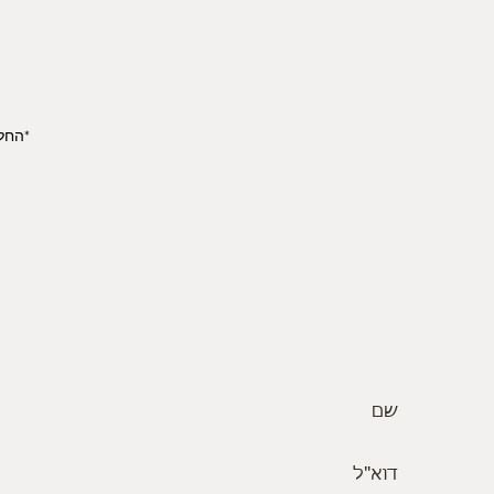
*החל מי
הצטרף אלינו