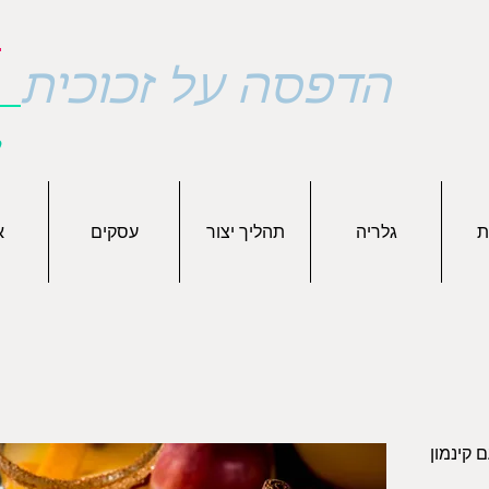
א
הדפסה על זכוכית
ת
גלריה
תהליך יצור
עסקים
א
 קינמון