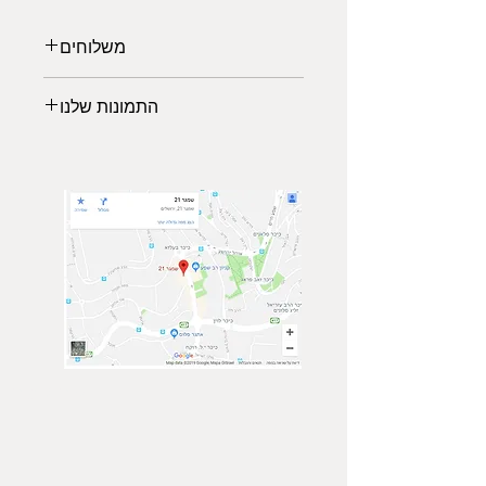
משלוחים
משלוחים לכל הארץ:
התמונות שלנו
משלוח אקספרס: 2-3 ימי עבודה (45₪)
*עד רוחב מקסימלי של 140 ס"מ
לבחירתכם מגוון תמונות נופים
*החל מיום גמר ייצור המוצר 5-7 ימי
מרהיבים ממיטב הצלמים שישלימו את
עסקים
עיצוב הסלון, משרד או חדר השינה
איסוף עצמי (פתח תקוה)
שיעניק לכם מראה יוקרתית ויחודי.
ממתינה לכם גלריית תמונות של טבע,
נופים וערים מכל מרחבי העולם.
הרגישו בנח לבקר בגלריה, ביחרו
תמונה מועדפת עשירה ומרשימה והזמינו
באיכות גבוהה ישירות מהאתר.
צור קשר
הצטרף אלינו