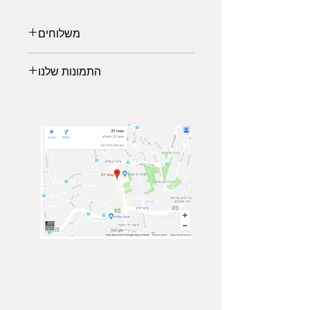
משלוחים
משלוחים לכל הארץ:
התמונות שלנו
משלוח אקספרס: 2-3 ימי עבודה (45₪)
*עד רוחב מקסימלי של 140 ס"מ
לבחירתכם מגוון תמונות נופים
*החל מיום גמר ייצור המוצר 5-7 ימי
מרהיבים ממיטב הצלמים שישלימו את
עסקים
עיצוב הסלון, משרד או חדר השינה
איסוף עצמי (פתח תקוה)
שיעניק לכם מראה יוקרתית ויחודי.
ממתינה לכם גלריית תמונות של טבע,
נופים וערים מכל מרחבי העולם.
הרגישו בנח לבקר בגלריה, ביחרו
תמונה מועדפת עשירה ומרשימה והזמינו
באיכות גבוהה ישירות מהאתר.
צור קשר
הצטרף אלינו