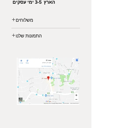
הארץ 3-5 ימי עסקים
משלוחים
משלוחים לכל הארץ:
התמונות שלנו
משלוח אקספרס: 2-3 ימי עבודה (45₪)
*עד רוחב מקסימלי של 140 ס"מ
לבחירתכם מגוון תמונות נופים
*החל מיום גמר ייצור המוצר 5-7 ימי
מרהיבים ממיטב הצלמים שישלימו את
עסקים
עיצוב הסלון, משרד או חדר השינה
איסוף עצמי (פתח תקוה)
שיעניק לכם מראה יוקרתית ויחודי.
ממתינה לכם גלריית תמונות של טבע,
נופים וערים מכל מרחבי העולם.
הרגישו בנח לבקר בגלריה, ביחרו
תמונה מועדפת עשירה ומרשימה והזמינו
באיכות גבוהה ישירות מהאתר.
צור קשר
הצטרף אלינו