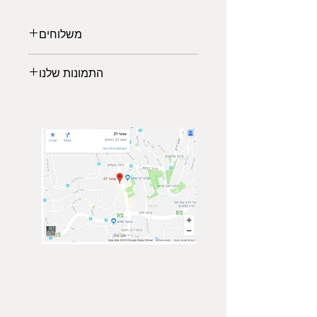
משלוחים
משלוחים לכל הארץ:
התמונות שלנו
משלוח אקספרס: 2-3 ימי עבודה (45₪)
*עד רוחב מקסימלי של 140 ס"מ
לבחירתכם מגוון תמונות נופים
*החל מיום גמר ייצור המוצר 5-7 ימי
מרהיבים ממיטב הצלמים שישלימו את
עסקים
עיצוב הסלון, משרד או חדר השינה
איסוף עצמי (פתח תקוה)
שיעניק לכם מראה יוקרתית ויחודי.
ממתינה לכם גלריית תמונות של טבע,
נופים וערים מכל מרחבי העולם.
הרגישו בנח לבקר בגלריה, ביחרו
תמונה מועדפת עשירה ומרשימה והזמינו
באיכות גבוהה ישירות מהאתר.
צור קשר
הצטרף אלינו