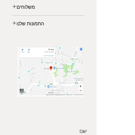
משלוחים
משלוחים לכל הארץ:
התמונות שלנו
משלוח אקספרס: 2-3 ימי עבודה (45₪)
*עד רוחב מקסימלי של 140 ס"מ
לבחירתכם מגוון תמונות נופים
*החל מיום גמר ייצור המוצר 5-7 ימי
מרהיבים ממיטב הצלמים שישלימו את
עסקים
עיצוב הסלון, משרד או חדר השינה
איסוף עצמי (פתח תקוה)
שיעניק לכם מראה יוקרתית ויחודי.
ממתינה לכם גלריית תמונות של טבע,
נופים וערים מכל מרחבי העולם.
הרגישו בנח לבקר בגלריה, ביחרו
תמונה מועדפת עשירה ומרשימה והזמינו
באיכות גבוהה ישירות מהאתר.
צור קשר
הצטרף אלינו