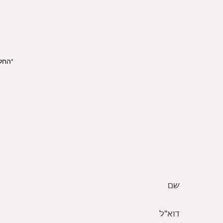
*החל מי
הצטרף אלינו