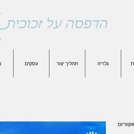
א
הדפסה על זכוכית
ת
גלריה
תהליך יצור
עסקים
א
קווריום